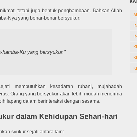
KA
nikmat, tetapi juga bentuk penghambaan. Bahkan Allah
A
mba-Nya yang benar-benar bersyukur:
I
I
K
ba-hamba-Ku yang bersyukur.”
K
K
ejati membutuhkan kesadaran ruhani, mujahadah
nerus. Orang yang bersyukur akan lebih mudah menerima
lebih lapang dalam berinteraksi dengan sesama.
ur dalam Kehidupan Sehari-hari
an syukur sejati antara lain: