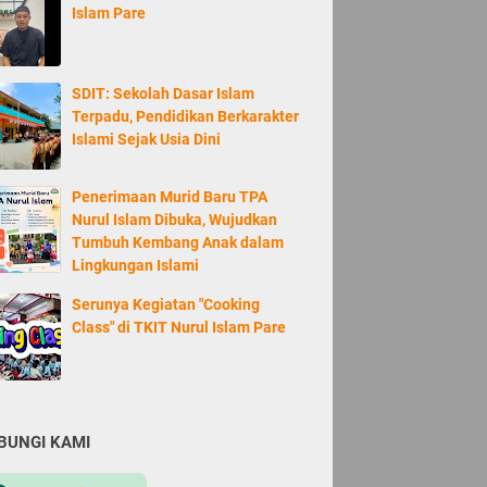
Islam Pare
SDIT: Sekolah Dasar Islam
Terpadu, Pendidikan Berkarakter
Islami Sejak Usia Dini
Penerimaan Murid Baru TPA
Nurul Islam Dibuka, Wujudkan
Tumbuh Kembang Anak dalam
Lingkungan Islami
Serunya Kegiatan "Cooking
Class" di TKIT Nurul Islam Pare
BUNGI KAMI