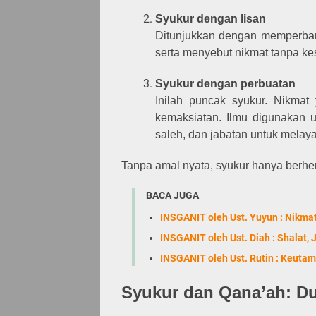
Syukur dengan lisan
Ditunjukkan dengan memperba
serta menyebut nikmat tanpa k
Syukur dengan perbuatan
Inilah puncak syukur. Nikmat
kemaksiatan. Ilmu digunakan u
saleh, dan jabatan untuk melaya
Tanpa amal nyata, syukur hanya berhe
BACA JUGA
INSGANIT oleh Ust. Yuyun : Nikma
INSGANIT oleh Ust. Diah : Shalat
INSGANIT oleh Ust. Rutin : Keuta
Syukur dan Qana’ah: Du