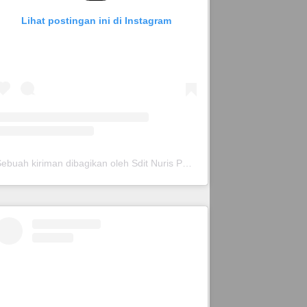
Lihat postingan ini di Instagram
Sebuah kiriman dibagikan oleh Sdit Nuris Pare (@sditnurispare_)