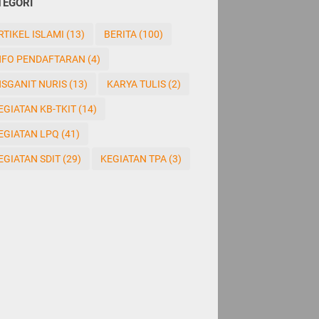
TEGORI
RTIKEL ISLAMI
(13)
BERITA
(100)
NFO PENDAFTARAN
(4)
NSGANIT NURIS
(13)
KARYA TULIS
(2)
EGIATAN KB-TKIT
(14)
EGIATAN LPQ
(41)
EGIATAN SDIT
(29)
KEGIATAN TPA
(3)