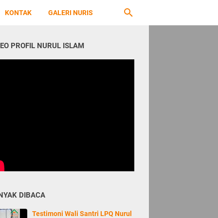
KONTAK
GALERI NURIS
DEO PROFIL NURUL ISLAM
NYAK DIBACA
Testimoni Wali Santri LPQ Nurul