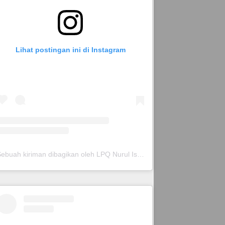
Lihat postingan ini di Instagram
Sebuah kiriman dibagikan oleh LPQ Nurul Islam (@lpqnurispare)