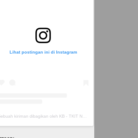
Lihat postingan ini di Instagram
Sebuah kiriman dibagikan oleh KB - TKIT Nurul Islam Pare (@kbtkitnurispare)