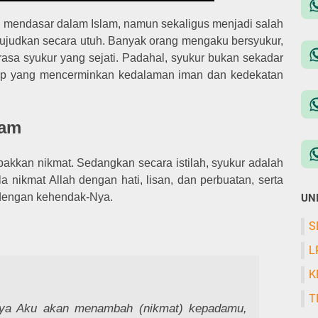
ng mendasar dalam Islam, namun sekaligus menjadi salah
wujudkan secara utuh. Banyak orang mengaku bersyukur,
rasa syukur yang sejati. Padahal, syukur bukan sekadar
idup yang mencerminkan kedalaman iman dan kedekatan
lam
akkan nikmat. Sedangkan secara istilah, syukur adalah
nikmat Allah dengan hati, lisan, dan perbuatan, serta
 dengan kehendak-Nya.
UN
S
L
K
T
caya Aku akan menambah (nikmat) kepadamu,