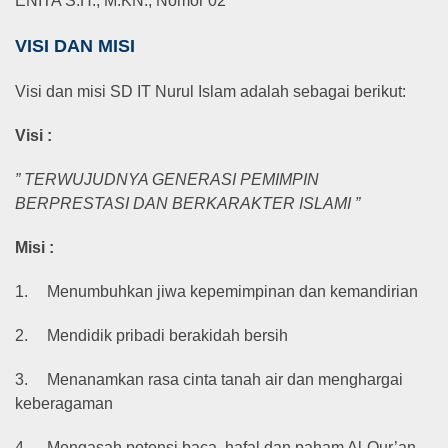
ENITA S.H., M.KN., Nomor 02
VISI DAN MISI
Visi dan misi SD IT Nurul Islam adalah sebagai berikut:
Visi :
” TERWUJUDNYA GENERASI PEMIMPIN
BERPRESTASI DAN BERKARAKTER ISLAMI ”
Misi :
1.
Menumbuhkan jiwa kepemimpinan dan kemandirian
2.
Mendidik pribadi berakidah bersih
3.
Menanamkan rasa cinta tanah air dan menghargai
keberagaman
4.
Mengasah potensi baca, hafal dan paham Al-Qur’an