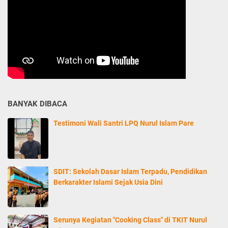
BANYAK DIBACA
Testimoni Wali Santri LPQ Nurul Islam Pare
SDIT: Sekolah Dasar Islam Terpadu, Pendidikan
Berkarakter Islami Sejak Usia Dini
Serunya Kegiatan "Cooking Class" di TKIT Nurul