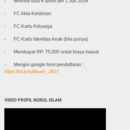
-
Minimal usia 6 tahun per 1 Juli 2026
-
FC Akta Kelahiran
-
FC Kartu Keluarga
-
FC Kartu Identitas Anak (bila punya)
-
Membayar RP. 75.000 untuk biaya masuk
-
Mengisi google form pendaftaran :
https://bit.ly/sditnuris_2627
VIDEO PROFIL NURUL ISLAM