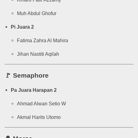
Muh Abdul Ghofur
Pi Juara 2
Fatima Zahra Al Mahira
Jihan Nastiti Aqilah
🚩
Semaphore
Pa Juara Harapan 2
Ahmad Alwan Setio W
Akmal Harits Utomo