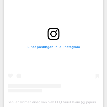
Lihat postingan ini di Instagram
Sebuah kiriman dibagikan oleh LPQ Nurul Islam (@lpqnurispare)