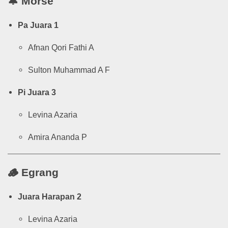
🔔
Morse
Pa Juara 1
Afnan Qori Fathi A
Sulton Muhammad A F
Pi Juara 3
Levina Azaria
Amira Ananda P
🪵
Egrang
Juara Harapan 2
Levina Azaria