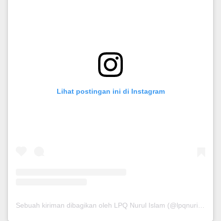
Lihat postingan ini di Instagram
Sebuah kiriman dibagikan oleh LPQ Nurul Islam (@lpqnurispare)