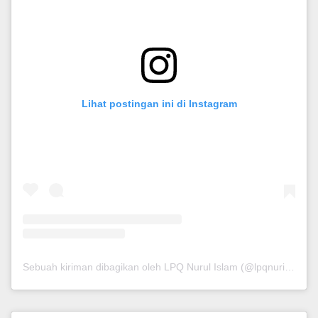
Lihat postingan ini di Instagram
Sebuah kiriman dibagikan oleh LPQ Nurul Islam (@lpqnurispare)