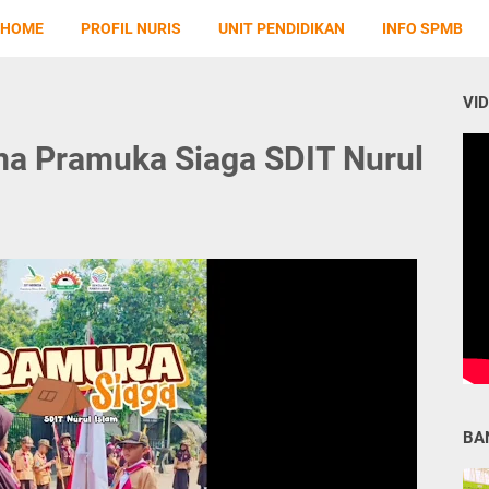
HOME
PROFIL NURIS
UNIT PENDIDIKAN
INFO SPMB
VI
ma Pramuka Siaga SDIT Nurul
BA