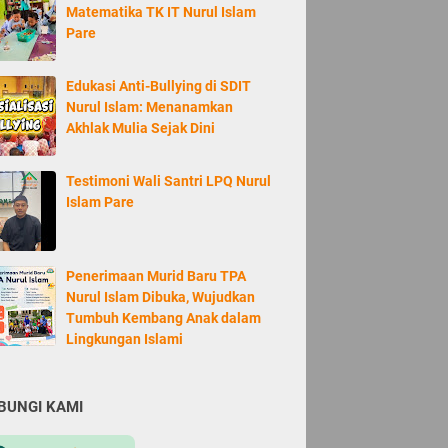
Matematika TK IT Nurul Islam
Pare
Edukasi Anti-Bullying di SDIT
Nurul Islam: Menanamkan
Akhlak Mulia Sejak Dini
Testimoni Wali Santri LPQ Nurul
Islam Pare
Penerimaan Murid Baru TPA
Nurul Islam Dibuka, Wujudkan
Tumbuh Kembang Anak dalam
Lingkungan Islami
BUNGI KAMI