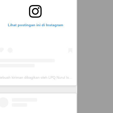
Lihat postingan ini di Instagram
Sebuah kiriman dibagikan oleh LPQ Nurul Islam (@lpqnurispare)