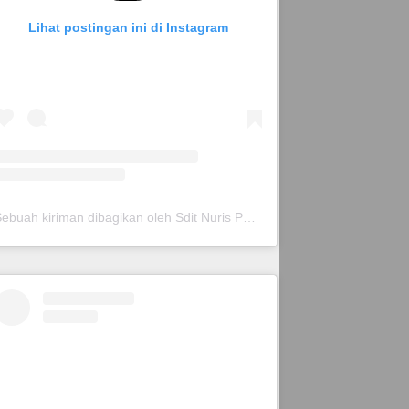
Lihat postingan ini di Instagram
Sebuah kiriman dibagikan oleh Sdit Nuris Pare (@sditnurispare_)