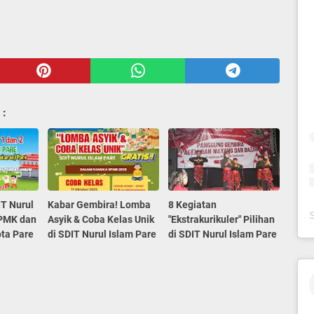
 :
IT Nurul
Kabar Gembira! Lomba
8 Kegiatan
 PMK dan
Asyik & Coba Kelas Unik
"Ekstrakurikuler" Pilihan
ta Pare
di SDIT Nurul Islam Pare
di SDIT Nurul Islam Pare