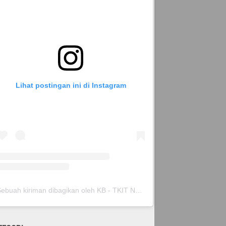
Lihat postingan ini di Instagram
Sebuah kiriman dibagikan oleh KB - TKIT Nurul Islam Pare (@kbtkitnurispare)