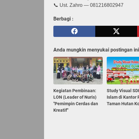
📞 Ust. Zahro — 081216802947
Berbagi :
Anda mungkin menyukai postingan ini
Kegiatan Pembinaan:
Study Visual SD
LON (Leader of Nuris)
Islam di Kantor
"Pemimpin Cerdas dan
Taman Hutan Ko
Kreatif"