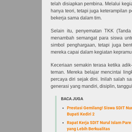
telah disiapkan pembina. Melalui keg
hanya teori, tetapi juga keterampilan
bekerja sama dalam tim.
Selain itu, penyematan TKK (Tand
menambah semangat para siswa untu
simbol penghargaan, tetapi juga ben
mereka capai dalam kegiatan kepramu
Keceriaan semakin terasa ketika adi
teman. Mereka belajar mencintai li
percaya diri sejak dini. Inilah salah
generasi yang mandiri, disiplin, tang
BACA JUGA
Prestasi Gemilang! Siswa SDIT Nur
Bupati Kediri 2
Rapat Kerja SDIT Nurul Islam Par
yang Lebih Berkualitas