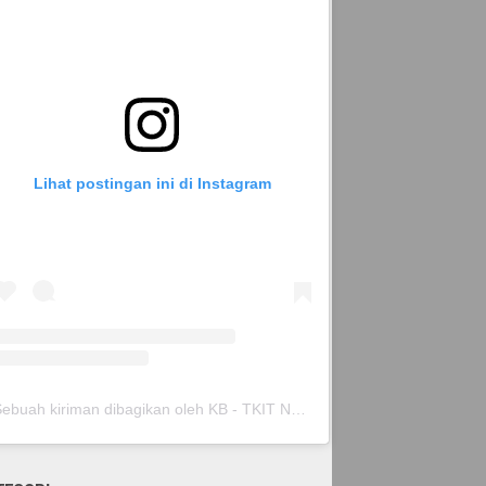
Lihat postingan ini di Instagram
Sebuah kiriman dibagikan oleh KB - TKIT Nurul Islam Pare (@kbtkitnurispare)