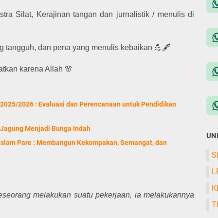
stra Silat, Kerajinan tangan dan jurnalistik / menulis di
ng tangguh, dan pena yang menulis kebaikan 💪🖋️
atkan karena Allah 🌸
e 2025/2026 : Evaluasi dan Perencanaan untuk Pendidikan
it Jagung Menjadi Bunga Indah
UN
 Islam Pare : Membangun Kekompakan, Semangat, dan
S
L
K
seseorang melakukan suatu pekerjaan, ia melakukannya
T