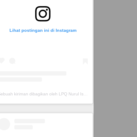
Lihat postingan ini di Instagram
Sebuah kiriman dibagikan oleh LPQ Nurul Islam (@lpqnurispare)