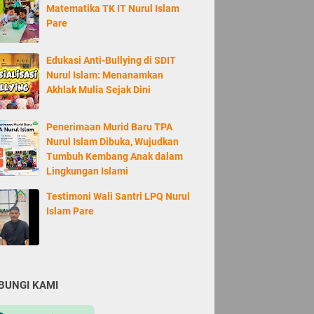
Matematika TK IT Nurul Islam
Pare
Edukasi Anti-Bullying di SDIT
Nurul Islam: Menanamkan
Akhlak Mulia Sejak Dini
Penerimaan Murid Baru TPA
Nurul Islam Dibuka, Wujudkan
Tumbuh Kembang Anak dalam
Lingkungan Islami
Testimoni Wali Santri LPQ Nurul
Islam Pare
BUNGI KAMI