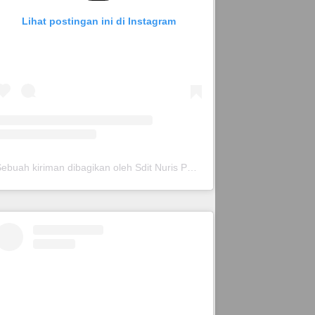
Lihat postingan ini di Instagram
Sebuah kiriman dibagikan oleh Sdit Nuris Pare (@sditnurispare_)