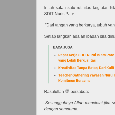
Inilah salah satu rutinitas kegiatan Ek
SDIT Nuris Pare.
“Dari tangan yang berkarya, tubuh ya
Setiap langkah adalah ibadah bila dini
BACA JUGA
Rapat Kerja SDIT Nurul Islam Par
yang Lebih Berkualitas
Kreativitas Tanpa Batas, Dari Kul
Teacher Gathering Yayasan Nurul
Komitmen Bersama
Rasulullah ﷺ bersabda:
‘Sesungguhnya Allah mencintai jika 
dengan sempurna.’