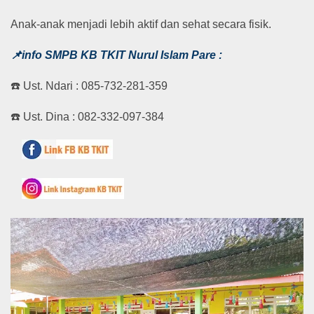
Anak-anak menjadi lebih aktif dan sehat secara fisik.
📌info SMPB KB TKIT Nurul Islam Pare :
☎️ Ust. Ndari : 085-732-281-359
☎️ Ust. Dina : 082-332-097-384