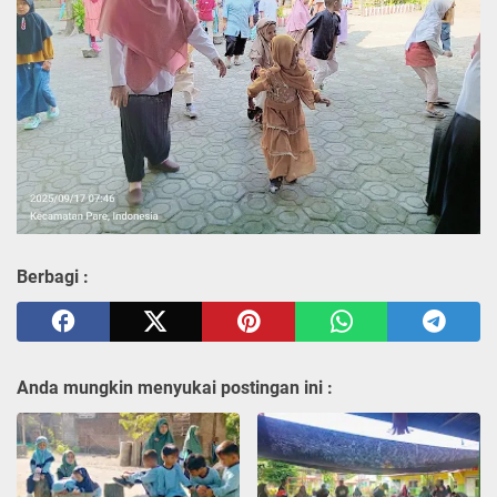
Berbagi :
Anda mungkin menyukai postingan ini :