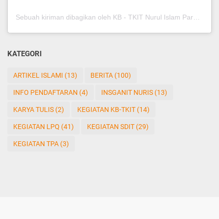
Sebuah kiriman dibagikan oleh KB - TKIT Nurul Islam Pare (@kbtkitnurispare)
KATEGORI
ARTIKEL ISLAMI
(13)
BERITA
(100)
INFO PENDAFTARAN
(4)
INSGANIT NURIS
(13)
KARYA TULIS
(2)
KEGIATAN KB-TKIT
(14)
KEGIATAN LPQ
(41)
KEGIATAN SDIT
(29)
KEGIATAN TPA
(3)