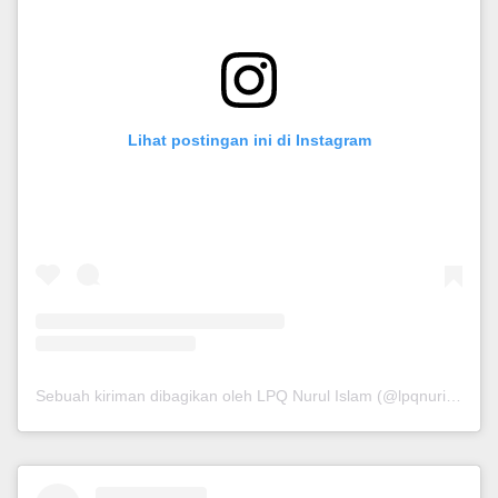
Lihat postingan ini di Instagram
Sebuah kiriman dibagikan oleh LPQ Nurul Islam (@lpqnurispare)